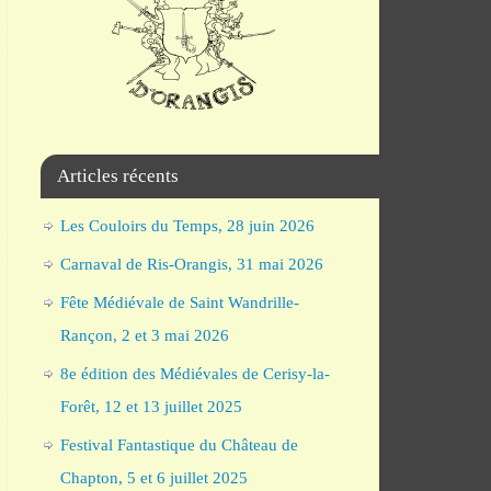
Articles récents
Les Couloirs du Temps, 28 juin 2026
Carnaval de Ris-Orangis, 31 mai 2026
Fête Médiévale de Saint Wandrille-
Rançon, 2 et 3 mai 2026
8e édition des Médiévales de Cerisy-la-
Forêt, 12 et 13 juillet 2025
Festival Fantastique du Château de
Chapton, 5 et 6 juillet 2025